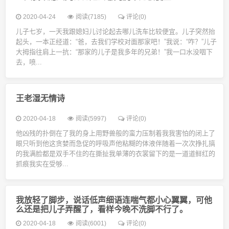
2020-04-24
阅读(7185)
评论(0)
儿子七岁，一天我跟媳妇儿讨论起去哪儿洗车比较便宜。儿子突然抬
起头，一本正经道：“爸，去我们学校对面那家吧！”我说：“咋？”儿子
大拇指往肩上一抗：“那家的儿子是我多年的兄弟！”我一口水没咽下
去，喷...
王老湿无情诗
2020-04-18
阅读(5997)
评论(0)
他凶残的扑倒在了我的身上用野兽般的蛮力压制着我我害怕的闭上了
眼只听到他这贪婪而急促的呼吸声他粘糊的体液伴随着一次次挣扎搞
的我满脸都是双手不住的在撕扯我单薄的衣裳留下的是一道道鲜红的
抓痕我实在受够...
我放轻了脚步，说话低声细语连喘气都小心翼翼，可他
么还是把儿子弄醒了，看样今晚不洗脚不行了。
2020-04-18
阅读(6001)
评论(0)