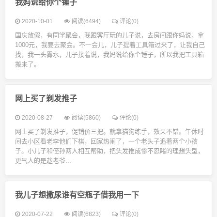
我妈说给你个锤子
2020-10-01
阅读(6494)
评论(0)
国庆放假，有同学聚会，我跟客厅玩的儿子说，去房间跟你妈说，拿
1000元，我要去聚会。不一会儿，儿子提着工具箱过来了，让我自己
找，我一头雾水，儿子接着说，我妈说给你个锤子，所以我把工具箱
搬来了。
网上买了剃发推子
2020-08-27
阅读(5860)
评论(0)
网上买了剃发推子，促销价三把。就拿猫狗练手，效果不错。午休时
间去小区看老李他们下棋，回家热闹了，一个老头子追着两个小孩
子。小儿子和侄孙两人相互帮助，把头发推成惨不忍睹的理想头型，
更气人的是趁老爷...
我儿子想撒尿谁有空瓶子借我用一下
2020-07-22
阅读(6823)
评论(0)