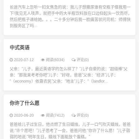
长途汽车上忽听一妇女焦急的说：我儿子想撒尿谁有空瓶子借我用一
下!我见无人吱声，就把手中的大半瓶饮料放在口边仰起头一饮而尽，
然后把瓶子递给她。。。二十多分钟后我一脸痛苦状问司机：师傅快
到服务区了吗...
中式英语
2020-07-12
阅读(6034)
评论(0)
父亲：“儿子，最近英语学的怎么样了？”儿子自豪的说：“超级棒”父
亲：“那我来考考你吧”儿子：“好呀，爸爸”父亲：“经济”儿子：
“（economy）依靠农民”父亲：“地主”儿子：“（landlor...
你许了什么愿
2020-06-20
阅读(7412)
评论(0)
爸爸给儿子过生日，他点燃了生日蜡烛，儿子一口气吹灭蜡烛，爸爸
说:“许个愿吧！”儿子思考了一会，爸爸问他:“你许了什么愿！”儿子弱
弱的地说:“明年生日，蜡烛下面能放个蛋糕。”