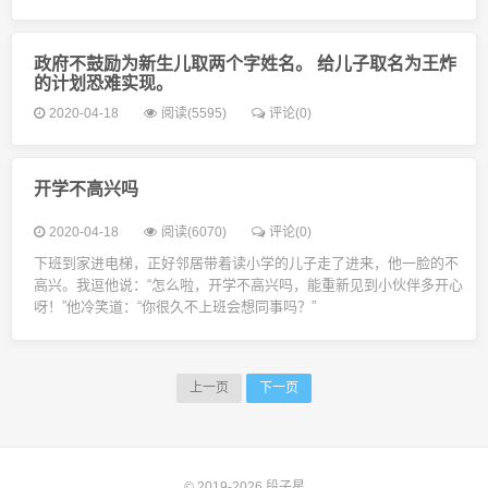
政府不鼓励为新生儿取两个字姓名。 给儿子取名为王炸
的计划恐难实现。
2020-04-18
阅读(5595)
评论(0)
开学不高兴吗
2020-04-18
阅读(6070)
评论(0)
下班到家进电梯，正好邻居带着读小学的儿子走了进来，他一脸的不
高兴。我逗他说：“怎么啦，开学不高兴吗，能重新见到小伙伴多开心
呀！”他冷笑道：“你很久不上班会想同事吗？”
上一页
下一页
© 2019-2026
段子星