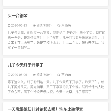
买一台钢琴
2020-06-13
阅读(7587)
评论(0)
儿子告诉我，他想买一台钢琴，我拒绝了:等你高中毕业了买，现在的
第一任务，是准备高考！！上个星期，儿子问我要身份证复印件，并
要求要在上面签字，说是学校填表要用！……今天，银行来信息，我
买了一台钢琴...
儿子今天终于开学了
2020-05-06
阅读(6094)
评论(0)
等了这么久，终于盼到这一天，儿子今天终于开学了。昨天下午，给
儿子剪好头发，剪完指甲，又干干净净的洗了个澡。然后带他出去吃
了点东西，喝了个冷饮表示庆祝。今天一大早，儿子感冒了……
一天我跟媳妇儿讨论起去哪儿洗车比较便宜