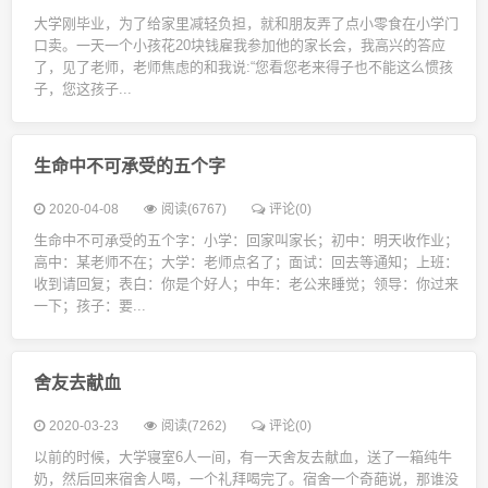
大学刚毕业，为了给家里减轻负担，就和朋友弄了点小零食在小学门
口卖。一天一个小孩花20块钱雇我参加他的家长会，我高兴的答应
了，见了老师，老师焦虑的和我说:“您看您老来得子也不能这么惯孩
子，您这孩子...
生命中不可承受的五个字
2020-04-08
阅读(6767)
评论(0)
生命中不可承受的五个字：小学：回家叫家长；初中：明天收作业；
高中：某老师不在；大学：老师点名了；面试：回去等通知；上班：
收到请回复；表白：你是个好人；中年：老公来睡觉；领导：你过来
一下；孩子：要...
舍友去献血
2020-03-23
阅读(7262)
评论(0)
以前的时候，大学寝室6人一间，有一天舍友去献血，送了一箱纯牛
奶，然后回来宿舍人喝，一个礼拜喝完了。宿舍一个奇葩说，那谁没