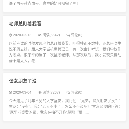
课了再去献点血去，寝室的奶可喝完了啊！
老师总盯着我看
2020-03-13
阅读(6642)
评论(0)
以前考试的时候发现老师总盯着我看，吓得抄都不敢抄，还总是吹牛
说不屑去抄。后来大学当机房管理员，有一次会计考试，我们学校作
为考点。很荣幸的当了一次监考老师，从那次以后，我才发现只要动
静不是太大，老...
谈女朋友了没
2020-03-04
阅读(7267)
评论(0)
今天遇见了几年不见的大学室友，我问他：“兄弟，谈女朋友了没？”
室友：“没有”。我：“老大不小了，怎么还不谈呢？”室友淡淡的回答：
“家里老婆看的紧，我实在抽不开身谈啊！”我......