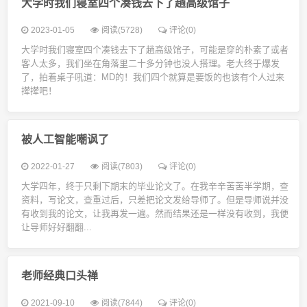
大学时我们寝室四个凑钱去下了趟高级馆子
2023-01-05
阅读(5728)
评论(0)
大学时我们寝室四个凑钱去下了趟高级馆子，可能是穿的朴素了或者
客人太多，我们坐在角落里二十多分钟也没人搭理。老大终于爆发
了，拍着桌子吼道：MD的！我们四个就算是要饭的也该有个人过来
撵撵吧！
被人工智能嘲讽了
2022-01-27
阅读(7803)
评论(0)
大学四年，终于只剩下期末的毕业论文了。在我辛辛苦苦半学期，查
资料，写论文，查重过后，只差把论文发给导师了。但是导师说并没
有收到我的论文，让我再发一遍。然而结果还是一样没有收到，我便
让导师好好翻翻...
老师经典口头禅
2021-09-10
阅读(7844)
评论(0)