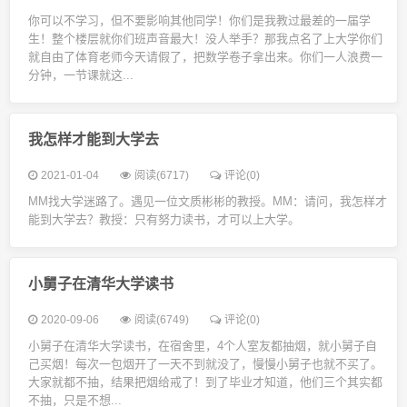
你可以不学习，但不要影响其他同学！你们是我教过最差的一届学
生！整个楼层就你们班声音最大！没人举手？那我点名了上大学你们
就自由了体育老师今天请假了，把数学卷子拿出来。你们一人浪费一
分钟，一节课就这...
我怎样才能到大学去
2021-01-04
阅读(6717)
评论(0)
MM找大学迷路了。遇见一位文质彬彬的教授。MM：请问，我怎样才
能到大学去？教授：只有努力读书，才可以上大学。
小舅子在清华大学读书
2020-09-06
阅读(6749)
评论(0)
小舅子在清华大学读书，在宿舍里，4个人室友都抽烟，就小舅子自
己买烟！每次一包烟开了一天不到就没了，慢慢小舅子也就不买了。
大家就都不抽，结果把烟给戒了！到了毕业才知道，他们三个其实都
不抽，只是不想...