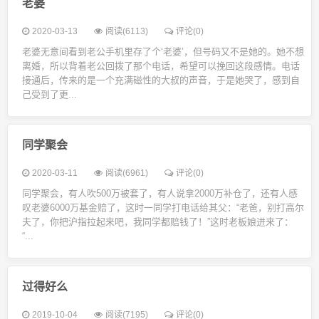
老婆
2020-03-13
阅读(6113)
评论(0)
老婆无意间看到老公手机里存了个‘老婆’，但号码又不是她的。她不想
离婚，所以背着老公回拨了那个电话，希望可以挽回这段感情。电话
接通后，传来的是一个充满磁性的大叔的声音，于是她哭了，感到自
己受到了更...
同学聚会
2020-03-11
阅读(6961)
评论(0)
同学聚会，有人吹500万被套了，有人说拿2000万补仓了，还有人感
叹老婆6000万基金赔了，这时一同学打电话给其父：“老爸，别打高尔
夫了，你把沪指拉起来吧，我同学都赔钱了！”这时老板娘进来了：
“...
过得好么
2019-10-04
阅读(7195)
评论(0)