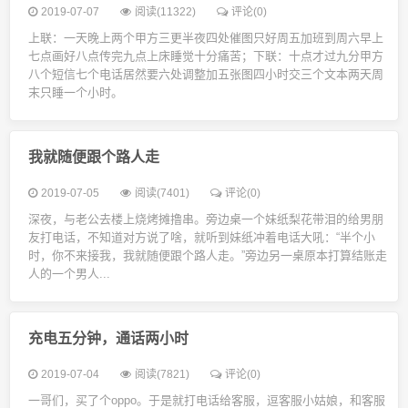
2019-07-07
阅读(11322)
评论(0)
上联：一天晚上两个甲方三更半夜四处催图只好周五加班到周六早上
七点画好八点传完九点上床睡觉十分痛苦；下联：十点才过九分甲方
八个短信七个电话居然要六处调整加五张图四小时交三个文本两天周
末只睡一个小时。
我就随便跟个路人走
2019-07-05
阅读(7401)
评论(0)
深夜，与老公去楼上烧烤摊撸串。旁边桌一个妹纸梨花带泪的给男朋
友打电话，不知道对方说了啥，就听到妹纸冲着电话大吼：“半个小
时，你不来接我，我就随便跟个路人走。”旁边另一桌原本打算结账走
人的一个男人...
充电五分钟，通话两小时
2019-07-04
阅读(7821)
评论(0)
一哥们，买了个oppo。于是就打电话给客服，逗客服小姑娘，和客服