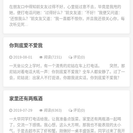
在朋友口中得知前女友过得不好，心里挺过意不去，毕竟是我甩的
她，便打电话问她：“过得好么？”前女友道：“不好！”我便又问道：
“还恨我么？”前女友又道：“我一直都不恨你，并且我还很关心你，每
次听见死...
你到底爱不爱我
2019-08-01
阅读(7231)
评论(0)
一天坐公交上学时，有一个清秀的尼姑在车上打电话。 突然，那
尼姑对着电话大吼一声：你到底爱不爱我？全车人都安静了。过了一
会，尼姑说：出家人不打诳语，你跟我说实话，你到底爱不爱我？
家里还有两瓶酒
2019-07-29
阅读(6363)
评论(0)
一大早同学打电话给我，让我准备点饭菜，家里还有两瓶酒一起喝
了，交流一下感情。我心想，这么大方啊，那我也不能表现的太小
气，于是去超市买了虾和蟹。刚做好一桌丰盛饭菜，同学过来了我开