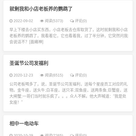
就剩我和小店老板养的鹦鹉了
2022-09-02
阅读(5373)
评论(0)
早上下楼去小店买东西，小店老板去仓库取货了，这时就剩我和小店
老板养的鹦鹉了，我看着它，它也看着我，过了半分钟，它突然问我:
会说话不？[面瘫神]
圣诞节公司发福利
2020-12-23
阅读(6515)
评论(0)
公司老板喝多了，说，圣诞节公司发福利，送每个星座员工对应的礼
物。金牛座，送头牛;白羊座，送只羊;双鱼座，送两条鱼;巨蟹座，送
大闸蟹;一哥们当时就乐疯了。。。众人不解。他大声喊道：“我是处
女座！”
相中一电动车
2020-10-29
阅读(7265)
评论(0)