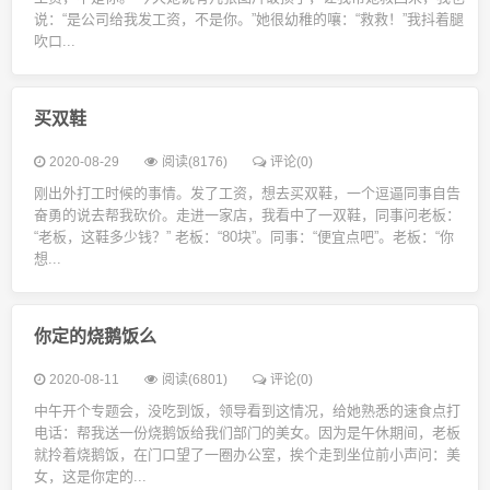
说：“是公司给我发工资，不是你。”她很幼稚的嚷：“救救！”我抖着腿
吹口...
买双鞋
2020-08-29
阅读(8176)
评论(0)
刚出外打工时候的事情。发了工资，想去买双鞋，一个逗逼同事自告
奋勇的说去帮我砍价。走进一家店，我看中了一双鞋，同事问老板：
“老板，这鞋多少钱？” 老板：“80块”。同事：“便宜点吧”。老板：“你
想...
你定的烧鹅饭么
2020-08-11
阅读(6801)
评论(0)
中午开个专题会，没吃到饭，领导看到这情况，给她熟悉的速食点打
电话：帮我送一份烧鹅饭给我们部门的美女。因为是午休期间，老板
就拎着烧鹅饭，在门口望了一圈办公室，挨个走到坐位前小声问：美
女，这是你定的...