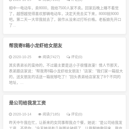
相中一电动车，卖8000，我给7500人家不卖。回家后晚上睡不着觉
了，越想越觉得喜欢那辆电动车，决定天亮去买下来，8000就8000
吧。第二天一大早我就去了，装作从没来过打听价格。老板娘先开口
了...
帮我寄8箱小龙虾给女朋友
2020-10-25
阅读(7427)
评论(0)
其实表弟长的蛮帅的，不过最主要是这小子很懂浪漫！情人节那天，
表弟跟店家说：“帮我寄8箱小龙虾给女朋友！”店家：“我们家一箱挺大
的，送女朋友的话送一箱就够吃了！”回头表弟给店家发了8个不同的
地址，...
是公司给我发工资
2020-10-14
阅读(7185)
评论(0)
昨天中午我在忙，让新来的女同事帮我点个餐，她说：“是公司给我发
工资，不是你。”今天她说有几张图片破损了，让我帮她救回来，我也