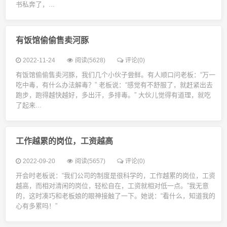
书私奔了，...
有饭馆偷偷售卖河豚
2022-11-24
阅读(5628)
评论(0)
有饭馆偷偷售卖河豚，我们几个小伙子尝鲜。有人顺口问老板：“万一
吃中毒，有什么办法解毒？” 老板说：“感觉有不舒服了，就赶紧出去
跑步，跑得越快越好，多出汗，多排毒。” 大伙儿觉得有道理，就吃
了起来...
工作越累的岗位，工资越高
2022-09-20
阅读(5657)
评论(0)
开会时老板说：“我们公司的制度是很科学的，工作越累的岗位，工资
越高，而相对清闲的岗位，轻松自在，工资就相对低一点。”我无意
的，这时凑巧和老板娘的眼神接触了一下。她说：“看什么，知道我的
心有多累吗！”